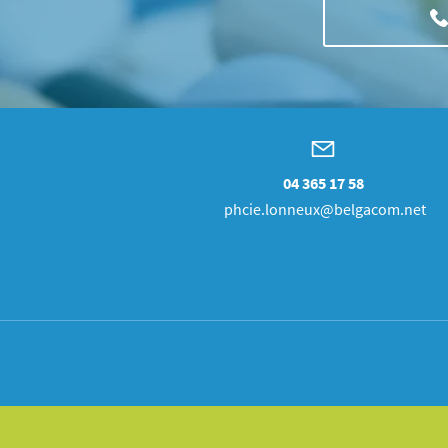
04 365 17 58
phcie.lonneux@belgacom.net