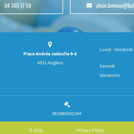
04 365 17 58
phcie.lonneux@be
Lundi - Vendredi
Place Andréa Jadoulle 6-8
4031 Angleur
Samedi
Dimanche
BE0880081394
© 2026
-
Privacy Policy