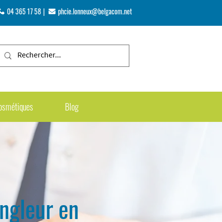
04 365 17 58
|
phcie.lonneux@belgacom.net
cosmétiques
Blog
ngleur en